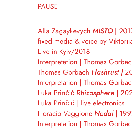
PAUSE
Alla Zagaykevych
MISTO
| 201
fixed media & voice by Viktorii
Live in Kyiv/2018
Interpretation | Thomas Gorba
Thomas Gorbach
Flashrust |
201
Interpretation | Thomas Gorba
Luka Prinčič
Rhizosphere
| 202
Luka Prinčič | live electronics
Horacio Vaggione
Nodal
| 1997
Interpretation | Thomas Gorba