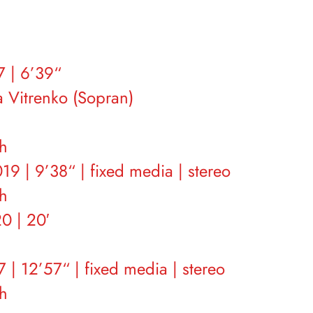
7 | 6’39“
a Vitrenko (Sopran)
ch
9 | 9’38“ | fixed media | stereo
ch
0 | 20′
 | 12’57“ | fixed media | stereo
ch