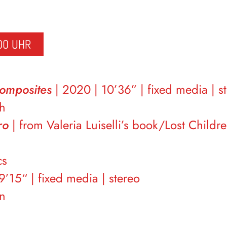
00 UHR
omposites
| 2020 | 10’36” | fixed media | s
ch
ro
| from Valeria Luiselli’s book/Lost Childre
cs
’15“ | fixed media | stereo
en