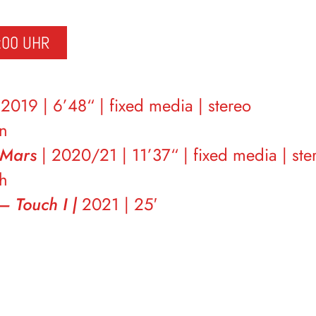
:00 UHR
|
2019 | 6’48“ | fixed media | stereo
en
 Mars
| 2020/21 | 11’37“ | fixed media | ste
ch
 – Touch I |
2021 | 25′