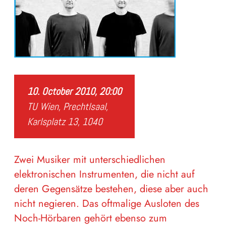
10. October 2010, 20:00
TU Wien, Prechtlsaal,
Karlsplatz 13, 1040
Zwei Musiker mit unterschiedlichen
elektronischen Instrumenten, die nicht auf
deren Gegensätze bestehen, diese aber auch
nicht negieren. Das oftmalige Ausloten des
Noch-Hörbaren gehört ebenso zum